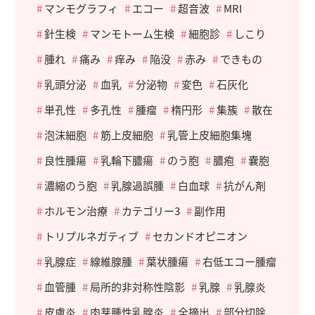
マンモグラフィ
エコー
超音波
MRI
針生検
マンモトーム生検
細胞診
しこり
腫れ
痛み
痒み
陥没
赤み
できもの
乳頭分泌
血乳
分泌物
変色
石灰化
単孔性
多孔性
腫瘤
楕円形
集簇
散在
泡沫細胞
筋上皮細胞
乳管上皮細胞集塊
良性腫瘍
乳輪下膿瘍
のう胞
膿疱
嚢胞
濃縮のう胞
乳腺過誤腫
白血球
抗がん剤
ホルモン治療
カテゴリー3
副作用
トリプルネガティブ
セカンドオピニオン
乳腺症
線維腺腫
葉状腫瘍
右低エコー腫瘤
血管腫
局所的非対称性陰影
乳腺
乳腺炎
皮膚炎
肉芽腫性乳腺炎
全摘出
部分切除