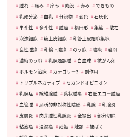
腫れ
痛み
痒み
陥没
赤み
できもの
乳頭分泌
血乳
分泌物
変色
石灰化
単孔性
多孔性
腫瘤
楕円形
集簇
散在
泡沫細胞
筋上皮細胞
乳管上皮細胞集塊
良性腫瘍
乳輪下膿瘍
のう胞
膿疱
嚢胞
濃縮のう胞
乳腺過誤腫
白血球
抗がん剤
ホルモン治療
カテゴリー3
副作用
トリプルネガティブ
セカンドオピニオン
乳腺症
線維腺腫
葉状腫瘍
右低エコー腫瘤
血管腫
局所的非対称性陰影
乳腺
乳腺炎
皮膚炎
肉芽腫性乳腺炎
全摘出
部分切除
粘液癌
浸潤癌
妊娠
触診
被ばく