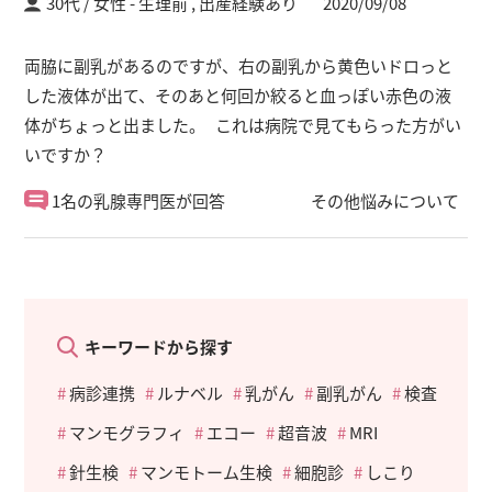
30代 / 女性
生理前 ,
出産経験あり
2020/09/08
両脇に副乳があるのですが、右の副乳から黄色いドロっと
した液体が出て、そのあと何回か絞ると血っぽい赤色の液
体がちょっと出ました。 これは病院で見てもらった方がい
いですか？
1名の乳腺専門医が回答
その他悩みについて
キーワードから探す
病診連携
ルナベル
乳がん
副乳がん
検査
マンモグラフィ
エコー
超音波
MRI
針生検
マンモトーム生検
細胞診
しこり