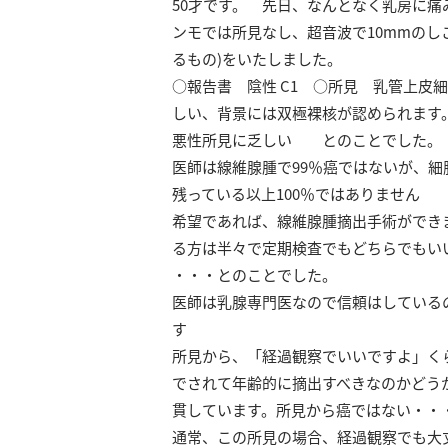
50才です。 先日、なんとなく乳房に
ンモでは所見なし、超音波で10mmのし
るもの)をいたしました。
○報告書 陰性 C1 ○所見 乳管上皮
しい、背景には双極裸核が認められます
悪性所見に乏しい とのことでした。
医師は線維腺腫で99％癌ではないが、
残っている以上100％ではありません
希望であれば、線維腺腫摘出手術ができま
る方は半々で定期検査でもどちらでもい
・・・とのことでした。
医師は乳腺専門医なので信頼はしている
す
所見から、「経過観察でいいですよ」く
でされて年齢的に摘出すべきなのかどう
貫しています。所見から癌ではない・・
通常、この所見の場合、経過観察でも大丈