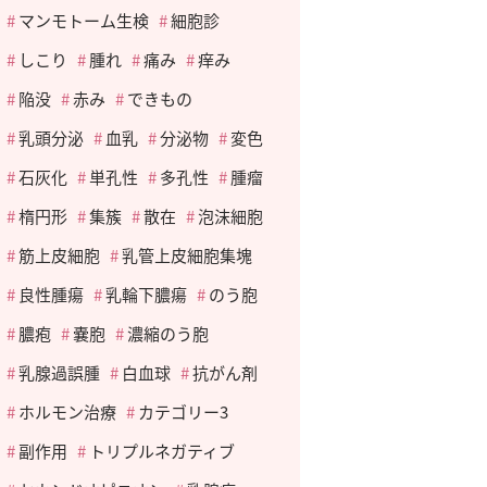
マンモトーム生検
細胞診
しこり
腫れ
痛み
痒み
陥没
赤み
できもの
乳頭分泌
血乳
分泌物
変色
石灰化
単孔性
多孔性
腫瘤
楕円形
集簇
散在
泡沫細胞
筋上皮細胞
乳管上皮細胞集塊
良性腫瘍
乳輪下膿瘍
のう胞
膿疱
嚢胞
濃縮のう胞
乳腺過誤腫
白血球
抗がん剤
ホルモン治療
カテゴリー3
副作用
トリプルネガティブ