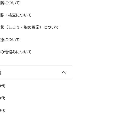
予防について
検診・検査について
症状（しこり・胸の異常）について
治療について
その他悩みについて
齢
0代
0代
0代