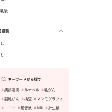
断乳後
産経験
なし
あり
キーワードから探す
病診連携
ルナベル
乳がん
副乳がん
検査
マンモグラフィ
エコー
超音波
MRI
針生検