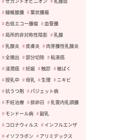
セカンドオピニオン
乳腺症
線維腺腫
葉状腫瘍
右低エコー腫瘤
血管腫
局所的非対称性陰影
乳腺
乳腺炎
皮膚炎
肉芽腫性乳腺炎
全摘出
部分切除
粘液癌
浸潤癌
妊娠
触診
被ばく
授乳中
母乳
生理
ニキビ
抗うつ剤
パジェット病
不妊治療
排卵日
乳管内乳頭腫
モンドール病
副乳
コロナウィルス
インフルエンザ
イソフラボン
アリミデックス