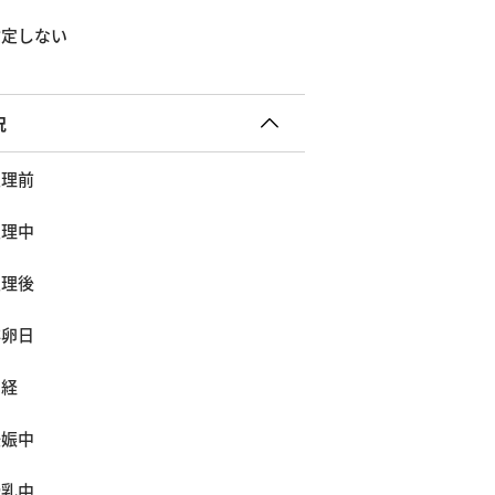
指定しない
況
生理前
生理中
生理後
排卵日
閉経
妊娠中
授乳中