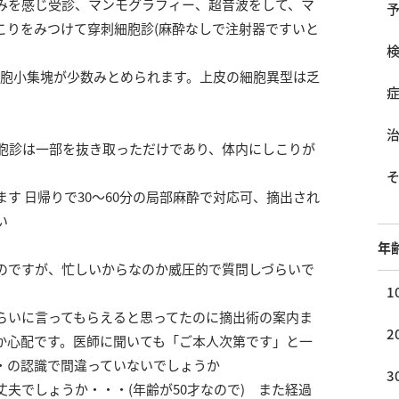
痛みを感じ受診、マンモグラフィー、超音波をして、マ
こりをみつけて穿刺細胞診(麻酔なしで注射器ですいと
細胞小集塊が少数みとめられます。上皮の細胞異型は乏
。
細胞診は一部を抜き取っただけであり、体内にしこりが
す 日帰りで30～60分の局部麻酔で対応可、摘出され
い
年
のですが、忙しいからなのか威圧的で質問しづらいで
1
らいに言ってもらえると思ってたのに摘出術の案内ま
2
か心配です。医師に聞いても「ご本人次第です」と一
・の認識で間違っていないでしょうか
3
夫でしょうか・・・(年齢が50才なので) また経過