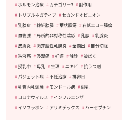
ホルモン治療
カテゴリー3
副作用
トリプルネガティブ
セカンドオピニオン
乳腺症
線維腺腫
葉状腫瘍
右低エコー腫瘤
血管腫
局所的非対称性陰影
乳腺
乳腺炎
皮膚炎
肉芽腫性乳腺炎
全摘出
部分切除
粘液癌
浸潤癌
妊娠
触診
被ばく
授乳中
母乳
生理
ニキビ
抗うつ剤
パジェット病
不妊治療
排卵日
乳管内乳頭腫
モンドール病
副乳
コロナウィルス
インフルエンザ
イソフラボン
アリミデックス
ハーセプチン