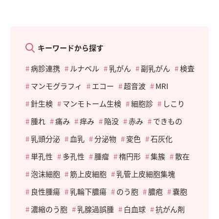
キーワードから探す
病診連携
ルナベル
乳がん
副乳がん
検査
マンモグラフィ
エコー
超音波
MRI
針生検
マンモトーム生検
細胞診
しこり
腫れ
痛み
痒み
陥没
赤み
できもの
乳頭分泌
血乳
分泌物
変色
石灰化
単孔性
多孔性
腫瘤
楕円形
集簇
散在
泡沫細胞
筋上皮細胞
乳管上皮細胞集塊
良性腫瘍
乳輪下膿瘍
のう胞
膿疱
嚢胞
濃縮のう胞
乳腺過誤腫
白血球
抗がん剤