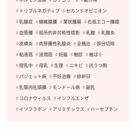
トリプルネガティブ
セカンドオピニオン
乳腺症
線維腺腫
葉状腫瘍
右低エコー腫瘤
血管腫
局所的非対称性陰影
乳腺
乳腺炎
皮膚炎
肉芽腫性乳腺炎
全摘出
部分切除
粘液癌
浸潤癌
妊娠
触診
被ばく
授乳中
母乳
生理
ニキビ
抗うつ剤
パジェット病
不妊治療
排卵日
乳管内乳頭腫
モンドール病
副乳
コロナウィルス
インフルエンザ
イソフラボン
アリミデックス
ハーセプチン