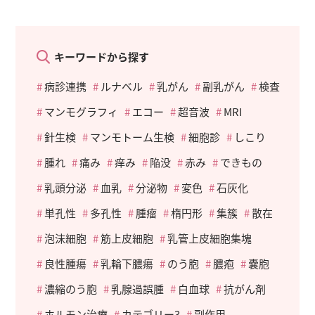
キーワードから探す
病診連携
ルナベル
乳がん
副乳がん
検査
マンモグラフィ
エコー
超音波
MRI
針生検
マンモトーム生検
細胞診
しこり
腫れ
痛み
痒み
陥没
赤み
できもの
乳頭分泌
血乳
分泌物
変色
石灰化
単孔性
多孔性
腫瘤
楕円形
集簇
散在
泡沫細胞
筋上皮細胞
乳管上皮細胞集塊
良性腫瘍
乳輪下膿瘍
のう胞
膿疱
嚢胞
濃縮のう胞
乳腺過誤腫
白血球
抗がん剤
ホルモン治療
カテゴリー3
副作用