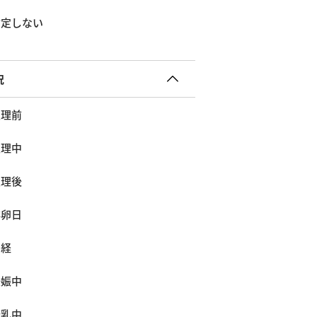
指定しない
況
生理前
生理中
生理後
排卵日
閉経
妊娠中
授乳中