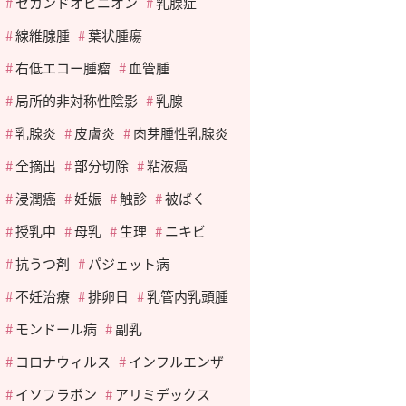
セカンドオピニオン
乳腺症
線維腺腫
葉状腫瘍
右低エコー腫瘤
血管腫
局所的非対称性陰影
乳腺
乳腺炎
皮膚炎
肉芽腫性乳腺炎
全摘出
部分切除
粘液癌
浸潤癌
妊娠
触診
被ばく
授乳中
母乳
生理
ニキビ
抗うつ剤
パジェット病
不妊治療
排卵日
乳管内乳頭腫
モンドール病
副乳
コロナウィルス
インフルエンザ
イソフラボン
アリミデックス