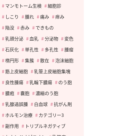
マンモトーム生検
細胞診
しこり
腫れ
痛み
痒み
陥没
赤み
できもの
乳頭分泌
血乳
分泌物
変色
石灰化
単孔性
多孔性
腫瘤
楕円形
集簇
散在
泡沫細胞
筋上皮細胞
乳管上皮細胞集塊
良性腫瘍
乳輪下膿瘍
のう胞
膿疱
嚢胞
濃縮のう胞
乳腺過誤腫
白血球
抗がん剤
ホルモン治療
カテゴリー3
副作用
トリプルネガティブ