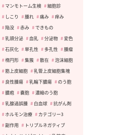
マンモトーム生検
細胞診
しこり
腫れ
痛み
痒み
陥没
赤み
できもの
乳頭分泌
血乳
分泌物
変色
石灰化
単孔性
多孔性
腫瘤
楕円形
集簇
散在
泡沫細胞
筋上皮細胞
乳管上皮細胞集塊
良性腫瘍
乳輪下膿瘍
のう胞
膿疱
嚢胞
濃縮のう胞
乳腺過誤腫
白血球
抗がん剤
ホルモン治療
カテゴリー3
副作用
トリプルネガティブ