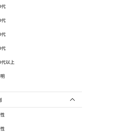
0代
0代
0代
0代
0代以上
不明
別
女性
男性