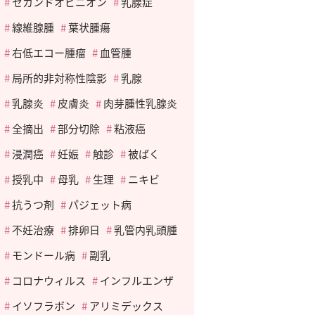
セカンドオピニオン
乳腺症
線維腺腫
葉状腫瘍
右低エコー腫瘤
血管腫
局所的非対称性陰影
乳腺
乳腺炎
皮膚炎
肉芽腫性乳腺炎
全摘出
部分切除
粘液癌
浸潤癌
妊娠
触診
被ばく
授乳中
母乳
生理
ニキビ
抗うつ剤
パジェット病
不妊治療
排卵日
乳管内乳頭腫
モンドール病
副乳
コロナウィルス
インフルエンザ
イソフラボン
アリミデックス