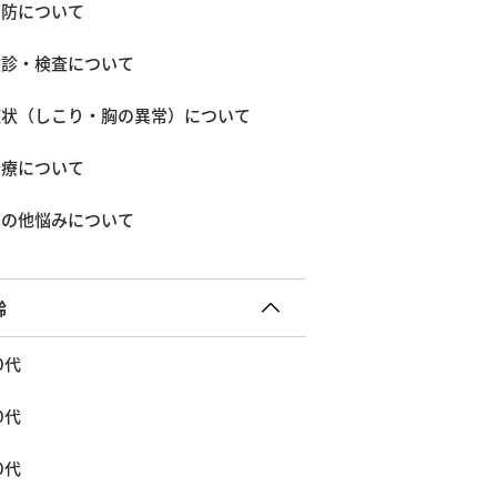
予防について
検診・検査について
症状（しこり・胸の異常）について
治療について
その他悩みについて
齢
0代
0代
0代