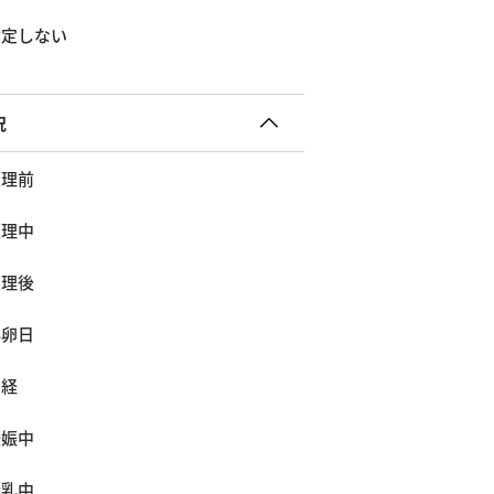
指定しない
況
生理前
生理中
生理後
排卵日
閉経
妊娠中
授乳中