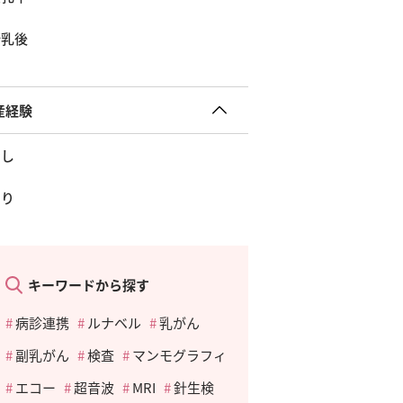
断乳後
産経験
なし
あり
キーワードから探す
病診連携
ルナベル
乳がん
副乳がん
検査
マンモグラフィ
エコー
超音波
MRI
針生検