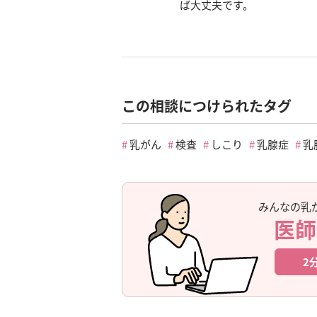
ば大丈夫です。
この相談につけられたタグ
乳がん
検査
しこり
乳腺症
乳
みんなの乳
医師
2