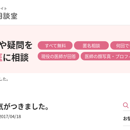
や疑問を
すべて無料
匿名相談
何回で
医
に相談
現役の医師が回答
医師の顔写真・プロフ
した。
気がつきました。
2017/04/18
お