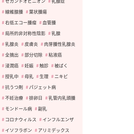
セカンドオピニオン
乳腺症
線維腺腫
葉状腫瘍
右低エコー腫瘤
血管腫
局所的非対称性陰影
乳腺
乳腺炎
皮膚炎
肉芽腫性乳腺炎
全摘出
部分切除
粘液癌
浸潤癌
妊娠
触診
被ばく
授乳中
母乳
生理
ニキビ
抗うつ剤
パジェット病
不妊治療
排卵日
乳管内乳頭腫
モンドール病
副乳
コロナウィルス
インフルエンザ
イソフラボン
アリミデックス