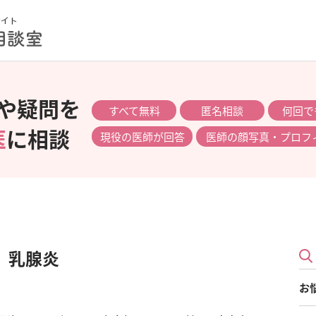
や疑問を
すべて無料
匿名相談
何回で
医
に相談
現役の医師が回答
医師の顔写真・プロフ
、乳腺炎
お