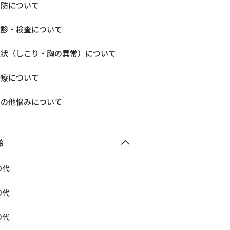
予防について
検診・検査について
症状（しこり・胸の異常）について
治療について
その他悩みについて
齢
0代
0代
0代