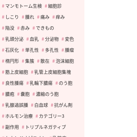
マンモトーム生検
細胞診
しこり
腫れ
痛み
痒み
陥没
赤み
できもの
乳頭分泌
血乳
分泌物
変色
石灰化
単孔性
多孔性
腫瘤
楕円形
集簇
散在
泡沫細胞
筋上皮細胞
乳管上皮細胞集塊
良性腫瘍
乳輪下膿瘍
のう胞
膿疱
嚢胞
濃縮のう胞
乳腺過誤腫
白血球
抗がん剤
ホルモン治療
カテゴリー3
副作用
トリプルネガティブ