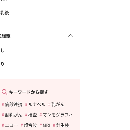
断乳後
産経験
なし
あり
キーワードから探す
病診連携
ルナベル
乳がん
副乳がん
検査
マンモグラフィ
エコー
超音波
MRI
針生検