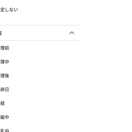
指定しない
況
生理前
生理中
生理後
排卵日
閉経
妊娠中
授乳中