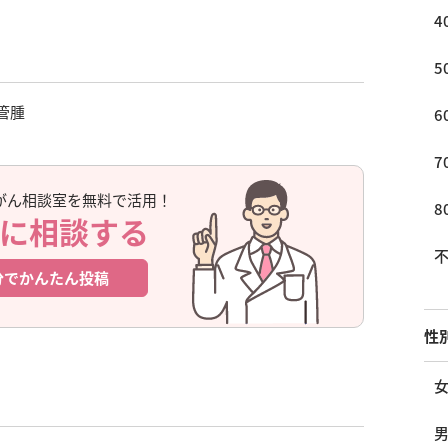
4
5
管腫
6
7
がん相談室を無料で活用！
8
に相談する
分でかんたん投稿
性