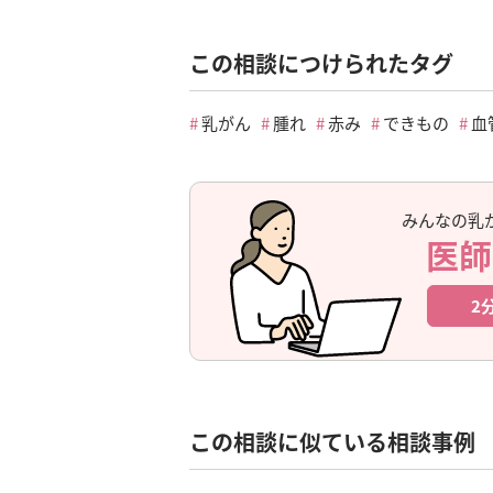
この相談につけられたタグ
乳がん
腫れ
赤み
できもの
血
みんなの乳
医師
2
この相談に似ている相談事例