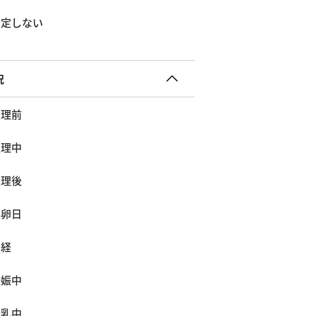
指定しない
況
生理前
生理中
生理後
排卵日
閉経
妊娠中
授乳中