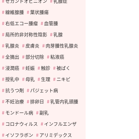
セカンドオピニオン
乳腺症
線維腺腫
葉状腫瘍
右低エコー腫瘤
血管腫
局所的非対称性陰影
乳腺
乳腺炎
皮膚炎
肉芽腫性乳腺炎
全摘出
部分切除
粘液癌
浸潤癌
妊娠
触診
被ばく
授乳中
母乳
生理
ニキビ
抗うつ剤
パジェット病
不妊治療
排卵日
乳管内乳頭腫
モンドール病
副乳
コロナウィルス
インフルエンザ
イソフラボン
アリミデックス