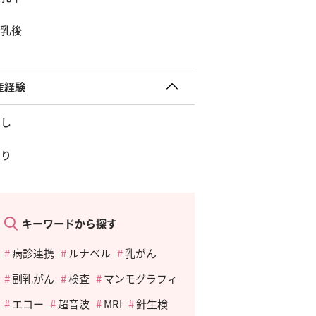
断乳後
産経験
なし
あり
キーワードから探す
病診連携
ルナベル
乳がん
副乳がん
検査
マンモグラフィ
エコー
超音波
MRI
針生検