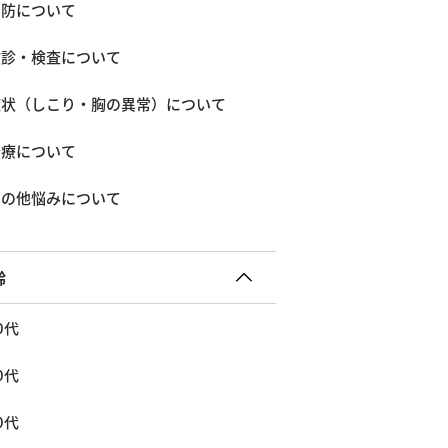
予防について
検診・検査について
症状（しこり・胸の異常）について
治療について
その他悩みについて
齢
0代
0代
0代