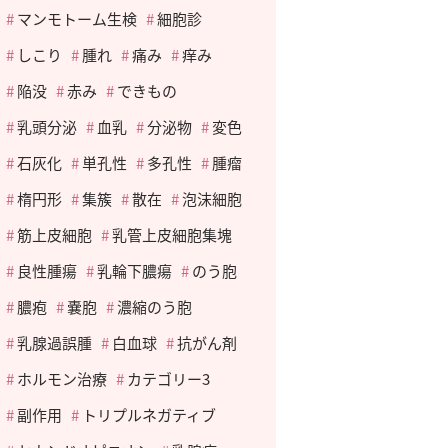
マンモトーム生検
細胞診
しこり
腫れ
痛み
痒み
陥没
赤み
できもの
乳頭分泌
血乳
分泌物
変色
石灰化
単孔性
多孔性
腫瘤
楕円形
集簇
散在
泡沫細胞
筋上皮細胞
乳管上皮細胞集塊
良性腫瘍
乳輪下膿瘍
のう胞
膿疱
嚢胞
濃縮のう胞
乳腺過誤腫
白血球
抗がん剤
ホルモン治療
カテゴリー3
副作用
トリプルネガティブ