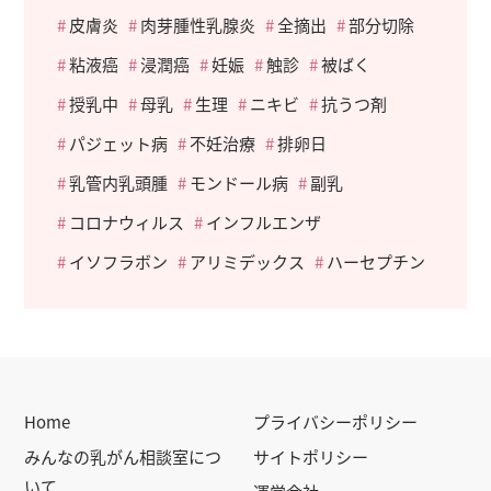
皮膚炎
肉芽腫性乳腺炎
全摘出
部分切除
粘液癌
浸潤癌
妊娠
触診
被ばく
授乳中
母乳
生理
ニキビ
抗うつ剤
パジェット病
不妊治療
排卵日
乳管内乳頭腫
モンドール病
副乳
コロナウィルス
インフルエンザ
イソフラボン
アリミデックス
ハーセプチン
Home
プライバシーポリシー
みんなの乳がん相談室につ
サイトポリシー
いて