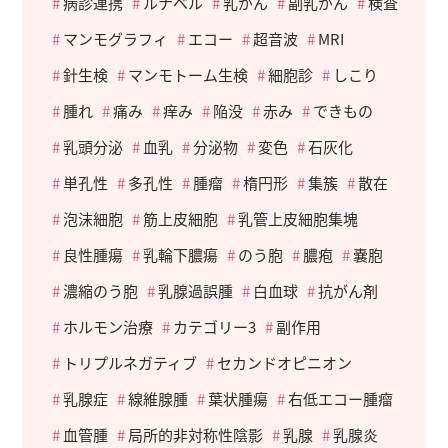
病診連携
ルナベル
乳がん
副乳がん
検査
マンモグラフィ
エコー
超音波
MRI
針生検
マンモトーム生検
細胞診
しこり
腫れ
痛み
痒み
陥没
赤み
できもの
乳頭分泌
血乳
分泌物
変色
石灰化
単孔性
多孔性
腫瘤
楕円形
集簇
散在
泡沫細胞
筋上皮細胞
乳管上皮細胞集塊
良性腫瘍
乳輪下膿瘍
のう胞
膿疱
嚢胞
濃縮のう胞
乳腺過誤腫
白血球
抗がん剤
ホルモン治療
カテゴリー3
副作用
トリプルネガティブ
セカンドオピニオン
乳腺症
線維腺腫
葉状腫瘍
右低エコー腫瘤
血管腫
局所的非対称性陰影
乳腺
乳腺炎