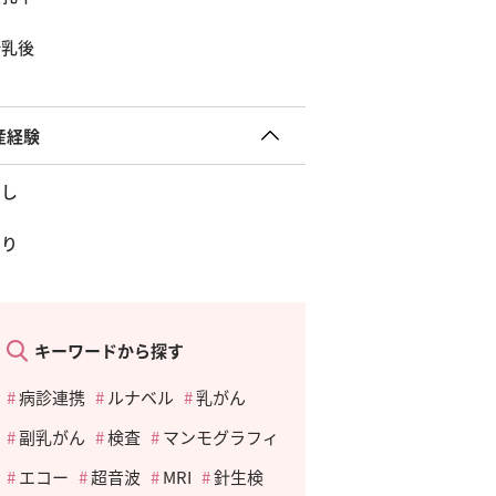
断乳後
産経験
なし
あり
キーワードから探す
病診連携
ルナベル
乳がん
副乳がん
検査
マンモグラフィ
エコー
超音波
MRI
針生検