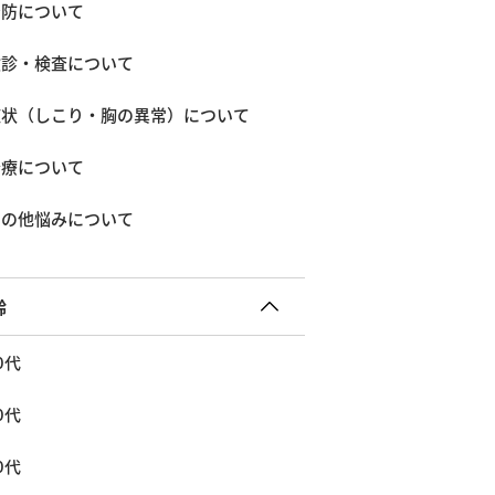
予防について
検診・検査について
症状（しこり・胸の異常）について
治療について
その他悩みについて
齢
0代
0代
0代