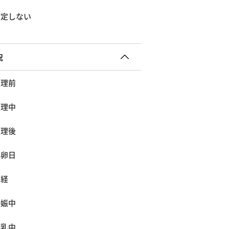
指定しない
況
生理前
生理中
生理後
排卵日
閉経
妊娠中
授乳中