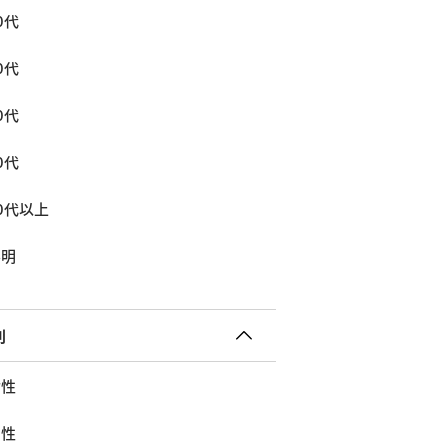
0代
0代
0代
0代
0代以上
不明
別
女性
男性