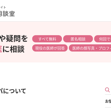
や疑問を
すべて無料
匿名相談
何回で
医
に相談
現役の医師が回答
医師の顔写真・プロフ
パについて
お