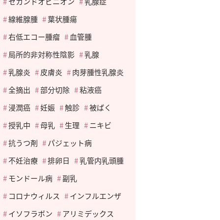
セカンドオピニオン
乳腺症
線維腺腫
葉状腫瘍
右低エコー腫瘤
血管腫
局所的非対称性陰影
乳腺
乳腺炎
皮膚炎
肉芽腫性乳腺炎
全摘出
部分切除
粘液癌
浸潤癌
妊娠
触診
被ばく
授乳中
母乳
生理
ニキビ
抗うつ剤
パジェット病
不妊治療
排卵日
乳管内乳頭腫
モンドール病
副乳
コロナウィルス
インフルエンザ
イソフラボン
アリミデックス