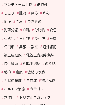
マンモトーム生検
細胞診
しこり
腫れ
痛み
痒み
陥没
赤み
できもの
乳頭分泌
血乳
分泌物
変色
石灰化
単孔性
多孔性
腫瘤
楕円形
集簇
散在
泡沫細胞
筋上皮細胞
乳管上皮細胞集塊
良性腫瘍
乳輪下膿瘍
のう胞
膿疱
嚢胞
濃縮のう胞
乳腺過誤腫
白血球
抗がん剤
ホルモン治療
カテゴリー3
副作用
トリプルネガティブ