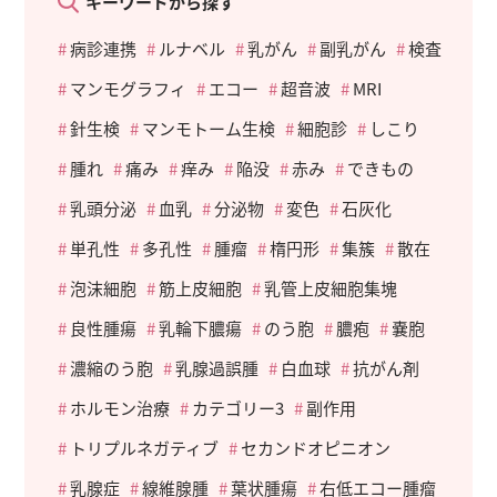
キーワードから探す
病診連携
ルナベル
乳がん
副乳がん
検査
マンモグラフィ
エコー
超音波
MRI
針生検
マンモトーム生検
細胞診
しこり
腫れ
痛み
痒み
陥没
赤み
できもの
乳頭分泌
血乳
分泌物
変色
石灰化
単孔性
多孔性
腫瘤
楕円形
集簇
散在
泡沫細胞
筋上皮細胞
乳管上皮細胞集塊
良性腫瘍
乳輪下膿瘍
のう胞
膿疱
嚢胞
濃縮のう胞
乳腺過誤腫
白血球
抗がん剤
ホルモン治療
カテゴリー3
副作用
トリプルネガティブ
セカンドオピニオン
乳腺症
線維腺腫
葉状腫瘍
右低エコー腫瘤