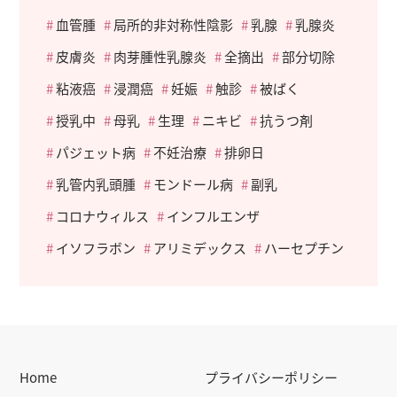
血管腫
局所的非対称性陰影
乳腺
乳腺炎
皮膚炎
肉芽腫性乳腺炎
全摘出
部分切除
粘液癌
浸潤癌
妊娠
触診
被ばく
授乳中
母乳
生理
ニキビ
抗うつ剤
パジェット病
不妊治療
排卵日
乳管内乳頭腫
モンドール病
副乳
コロナウィルス
インフルエンザ
イソフラボン
アリミデックス
ハーセプチン
Home
プライバシーポリシー