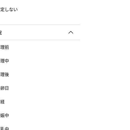
指定しない
況
生理前
生理中
生理後
排卵日
閉経
妊娠中
授乳中