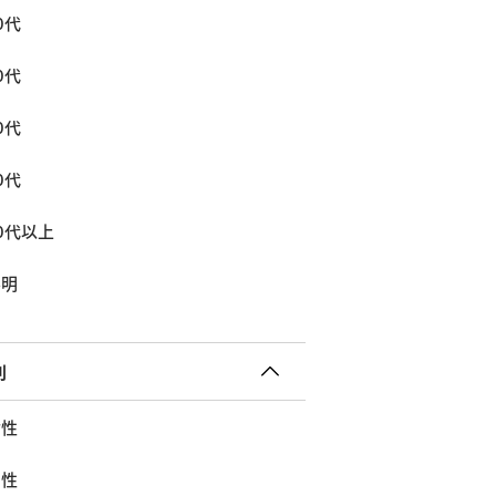
0代
0代
0代
0代
0代以上
不明
別
女性
男性