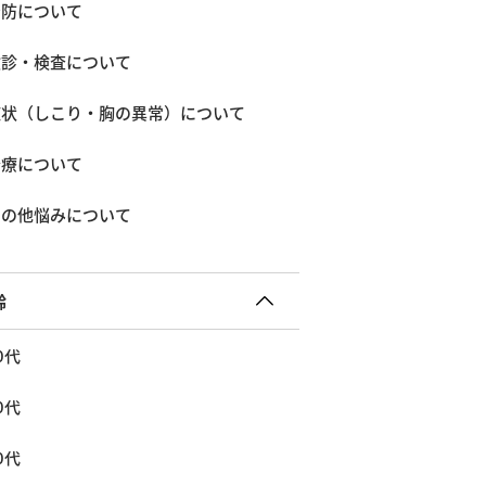
予防について
検診・検査について
症状（しこり・胸の異常）について
治療について
その他悩みについて
齢
0代
0代
0代