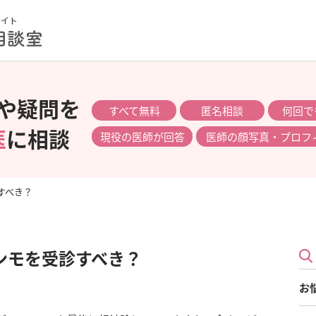
や疑問を
すべて無料
匿名相談
何回で
医
に相談
現役の医師が回答
医師の顔写真・プロフ
すべき？
ンモを受診すべき？
お