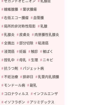
セカンドオピニオン
乳腺症
線維腺腫
葉状腫瘍
右低エコー腫瘤
血管腫
局所的非対称性陰影
乳腺
乳腺炎
皮膚炎
肉芽腫性乳腺炎
全摘出
部分切除
粘液癌
浸潤癌
妊娠
触診
被ばく
授乳中
母乳
生理
ニキビ
抗うつ剤
パジェット病
不妊治療
排卵日
乳管内乳頭腫
モンドール病
副乳
コロナウィルス
インフルエンザ
イソフラボン
アリミデックス