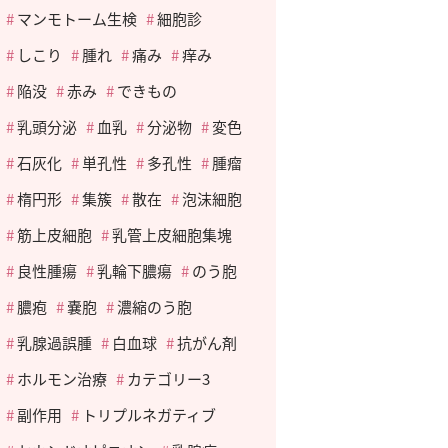
マンモトーム生検
細胞診
しこり
腫れ
痛み
痒み
陥没
赤み
できもの
乳頭分泌
血乳
分泌物
変色
石灰化
単孔性
多孔性
腫瘤
楕円形
集簇
散在
泡沫細胞
筋上皮細胞
乳管上皮細胞集塊
良性腫瘍
乳輪下膿瘍
のう胞
膿疱
嚢胞
濃縮のう胞
乳腺過誤腫
白血球
抗がん剤
ホルモン治療
カテゴリー3
副作用
トリプルネガティブ