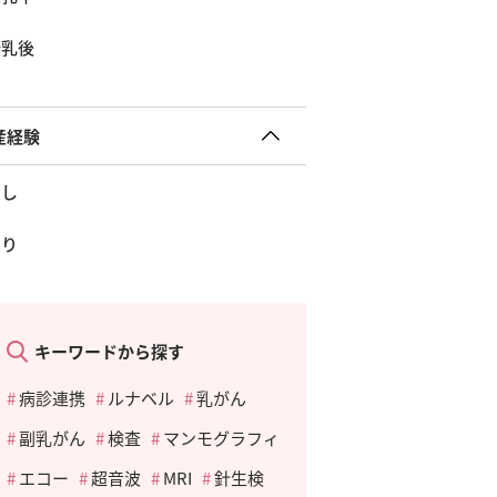
断乳後
産経験
なし
あり
キーワードから探す
病診連携
ルナベル
乳がん
副乳がん
検査
マンモグラフィ
エコー
超音波
MRI
針生検