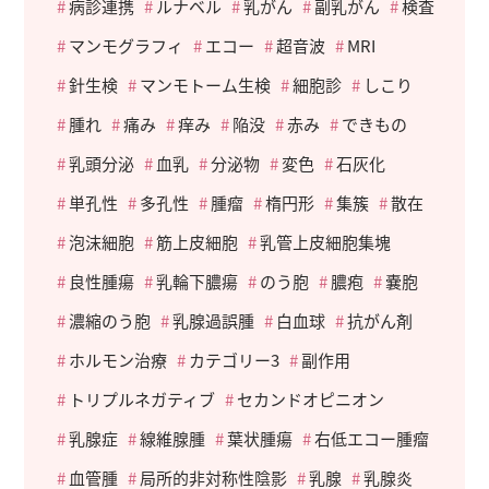
病診連携
ルナベル
乳がん
副乳がん
検査
マンモグラフィ
エコー
超音波
MRI
針生検
マンモトーム生検
細胞診
しこり
腫れ
痛み
痒み
陥没
赤み
できもの
乳頭分泌
血乳
分泌物
変色
石灰化
単孔性
多孔性
腫瘤
楕円形
集簇
散在
泡沫細胞
筋上皮細胞
乳管上皮細胞集塊
良性腫瘍
乳輪下膿瘍
のう胞
膿疱
嚢胞
濃縮のう胞
乳腺過誤腫
白血球
抗がん剤
ホルモン治療
カテゴリー3
副作用
トリプルネガティブ
セカンドオピニオン
乳腺症
線維腺腫
葉状腫瘍
右低エコー腫瘤
血管腫
局所的非対称性陰影
乳腺
乳腺炎