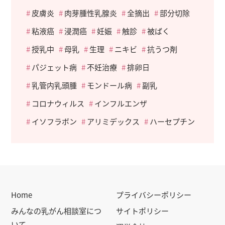
皮膚炎
肉芽腫性乳腺炎
全摘出
部分切除
粘液癌
浸潤癌
妊娠
触診
被ばく
授乳中
母乳
生理
ニキビ
抗うつ剤
パジェット病
不妊治療
排卵日
乳管内乳頭腫
モンドール病
副乳
コロナウィルス
インフルエンザ
イソフラボン
アリミデックス
ハーセプチン
Home
プライバシーポリシー
みんなの乳がん相談室につ
サイトポリシー
いて