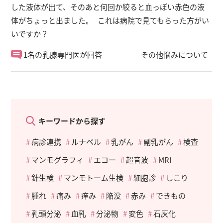
した液体が出て、そのあと何回か絞ると血っぽい赤色の液
体がちょっと出ました。 これは病院で見てもらった方がい
いですか？
1名の乳腺専門医が回答
その他悩みについて
キーワードから探す
病診連携
ルナベル
乳がん
副乳がん
検査
マンモグラフィ
エコー
超音波
MRI
針生検
マンモトーム生検
細胞診
しこり
腫れ
痛み
痒み
陥没
赤み
できもの
乳頭分泌
血乳
分泌物
変色
石灰化