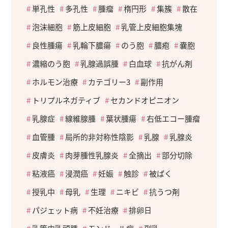
単孔性
多孔性
腫瘤
楕円形
集簇
散在
泡沫細胞
筋上皮細胞
乳管上皮細胞集塊
良性腫瘍
乳輪下膿瘍
のう胞
膿疱
嚢胞
濃縮のう胞
乳腺過誤腫
白血球
抗がん剤
ホルモン治療
カテゴリー3
副作用
トリプルネガティブ
セカンドオピニオン
乳腺症
線維腺腫
葉状腫瘍
右低エコー腫瘤
血管腫
局所的非対称性陰影
乳腺
乳腺炎
皮膚炎
肉芽腫性乳腺炎
全摘出
部分切除
粘液癌
浸潤癌
妊娠
触診
被ばく
授乳中
母乳
生理
ニキビ
抗うつ剤
パジェット病
不妊治療
排卵日