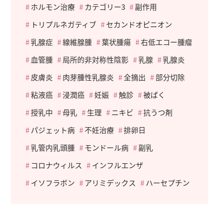
ホルモン治療
カテゴリー3
副作用
トリプルネガティブ
セカンドオピニオン
乳腺症
線維腺腫
葉状腫瘍
右低エコー腫瘤
血管腫
局所的非対称性陰影
乳腺
乳腺炎
皮膚炎
肉芽腫性乳腺炎
全摘出
部分切除
粘液癌
浸潤癌
妊娠
触診
被ばく
授乳中
母乳
生理
ニキビ
抗うつ剤
パジェット病
不妊治療
排卵日
乳管内乳頭腫
モンドール病
副乳
コロナウィルス
インフルエンザ
イソフラボン
アリミデックス
ハーセプチン