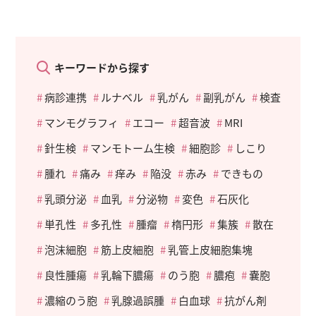
キーワードから探す
病診連携
ルナベル
乳がん
副乳がん
検査
マンモグラフィ
エコー
超音波
MRI
針生検
マンモトーム生検
細胞診
しこり
腫れ
痛み
痒み
陥没
赤み
できもの
乳頭分泌
血乳
分泌物
変色
石灰化
単孔性
多孔性
腫瘤
楕円形
集簇
散在
泡沫細胞
筋上皮細胞
乳管上皮細胞集塊
良性腫瘍
乳輪下膿瘍
のう胞
膿疱
嚢胞
濃縮のう胞
乳腺過誤腫
白血球
抗がん剤