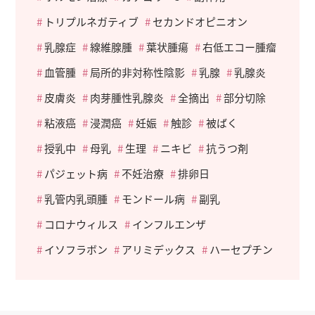
トリプルネガティブ
セカンドオピニオン
乳腺症
線維腺腫
葉状腫瘍
右低エコー腫瘤
血管腫
局所的非対称性陰影
乳腺
乳腺炎
皮膚炎
肉芽腫性乳腺炎
全摘出
部分切除
粘液癌
浸潤癌
妊娠
触診
被ばく
授乳中
母乳
生理
ニキビ
抗うつ剤
パジェット病
不妊治療
排卵日
乳管内乳頭腫
モンドール病
副乳
コロナウィルス
インフルエンザ
イソフラボン
アリミデックス
ハーセプチン