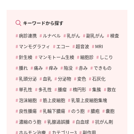
キーワードから探す
病診連携
ルナベル
乳がん
副乳がん
検査
マンモグラフィ
エコー
超音波
MRI
針生検
マンモトーム生検
細胞診
しこり
腫れ
痛み
痒み
陥没
赤み
できもの
乳頭分泌
血乳
分泌物
変色
石灰化
単孔性
多孔性
腫瘤
楕円形
集簇
散在
泡沫細胞
筋上皮細胞
乳管上皮細胞集塊
良性腫瘍
乳輪下膿瘍
のう胞
膿疱
嚢胞
濃縮のう胞
乳腺過誤腫
白血球
抗がん剤
ホルモン治療
カテゴリー3
副作用