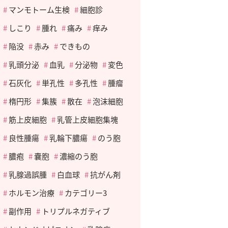
マンモトーム生検
細胞診
しこり
腫れ
痛み
痒み
陥没
赤み
できもの
乳頭分泌
血乳
分泌物
変色
石灰化
単孔性
多孔性
腫瘤
楕円形
集簇
散在
泡沫細胞
筋上皮細胞
乳管上皮細胞集塊
良性腫瘍
乳輪下膿瘍
のう胞
膿疱
嚢胞
濃縮のう胞
乳腺過誤腫
白血球
抗がん剤
ホルモン治療
カテゴリー3
副作用
トリプルネガティブ