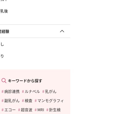
断乳後
産経験
なし
あり
キーワードから探す
病診連携
ルナベル
乳がん
副乳がん
検査
マンモグラフィ
エコー
超音波
MRI
針生検