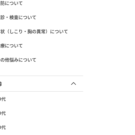
予防について
検診・検査について
症状（しこり・胸の異常）について
治療について
その他悩みについて
齢
0代
0代
0代