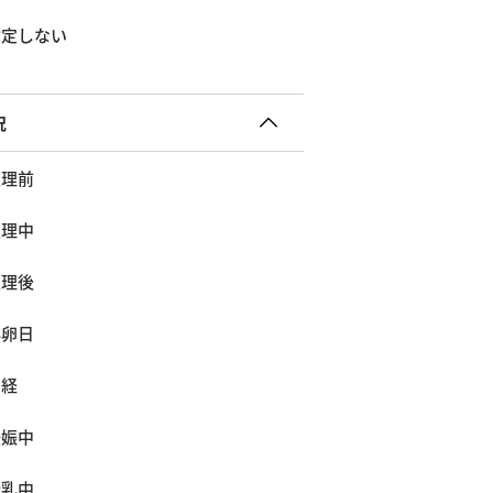
指定しない
況
生理前
生理中
生理後
排卵日
閉経
妊娠中
授乳中