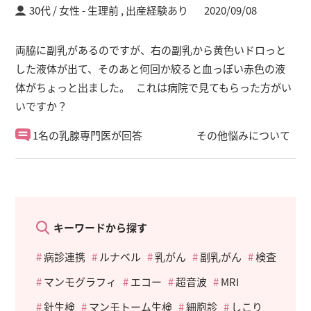
30代 / 女性
生理前 ,
出産経験あり
2020/09/08
両脇に副乳があるのですが、右の副乳から黄色いドロっと
した液体が出て、そのあと何回か絞ると血っぽい赤色の液
体がちょっと出ました。 これは病院で見てもらった方がい
いですか？
1名の乳腺専門医が回答
その他悩みについて
キーワードから探す
病診連携
ルナベル
乳がん
副乳がん
検査
マンモグラフィ
エコー
超音波
MRI
針生検
マンモトーム生検
細胞診
しこり