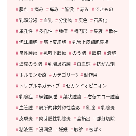
腫れ
痛み
痒み
陥没
赤み
できもの
乳頭分泌
血乳
分泌物
変色
石灰化
単孔性
多孔性
腫瘤
楕円形
集簇
散在
泡沫細胞
筋上皮細胞
乳管上皮細胞集塊
良性腫瘍
乳輪下膿瘍
のう胞
膿疱
嚢胞
濃縮のう胞
乳腺過誤腫
白血球
抗がん剤
ホルモン治療
カテゴリー3
副作用
トリプルネガティブ
セカンドオピニオン
乳腺症
線維腺腫
葉状腫瘍
右低エコー腫瘤
血管腫
局所的非対称性陰影
乳腺
乳腺炎
皮膚炎
肉芽腫性乳腺炎
全摘出
部分切除
粘液癌
浸潤癌
妊娠
触診
被ばく