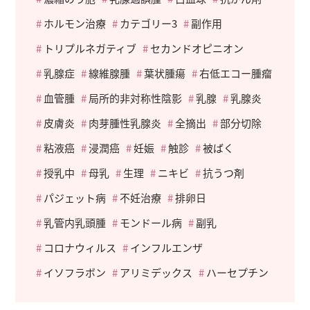
ホルモン治療
カテゴリー3
副作用
トリプルネガティブ
セカンドオピニオン
乳腺症
線維腺腫
葉状腫瘍
右低エコー腫瘤
血管腫
局所的非対称性陰影
乳腺
乳腺炎
皮膚炎
肉芽腫性乳腺炎
全摘出
部分切除
粘液癌
浸潤癌
妊娠
触診
被ばく
授乳中
母乳
生理
ニキビ
抗うつ剤
パジェット病
不妊治療
排卵日
乳管内乳頭腫
モンドール病
副乳
コロナウィルス
インフルエンザ
イソフラボン
アリミデックス
ハーセプチン