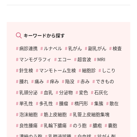
キーワードから探す
病診連携
ルナベル
乳がん
副乳がん
検査
マンモグラフィ
エコー
超音波
MRI
針生検
マンモトーム生検
細胞診
しこり
腫れ
痛み
痒み
陥没
赤み
できもの
乳頭分泌
血乳
分泌物
変色
石灰化
単孔性
多孔性
腫瘤
楕円形
集簇
散在
泡沫細胞
筋上皮細胞
乳管上皮細胞集塊
良性腫瘍
乳輪下膿瘍
のう胞
膿疱
嚢胞
濃縮のう胞
乳腺過誤腫
白血球
抗がん剤