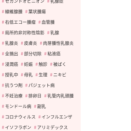
セカンドオピニオン
乳腺症
線維腺腫
葉状腫瘍
右低エコー腫瘤
血管腫
局所的非対称性陰影
乳腺
乳腺炎
皮膚炎
肉芽腫性乳腺炎
全摘出
部分切除
粘液癌
浸潤癌
妊娠
触診
被ばく
授乳中
母乳
生理
ニキビ
抗うつ剤
パジェット病
不妊治療
排卵日
乳管内乳頭腫
モンドール病
副乳
コロナウィルス
インフルエンザ
イソフラボン
アリミデックス