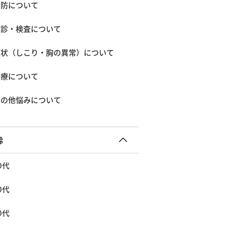
予防について
検診・検査について
症状（しこり・胸の異常）について
治療について
その他悩みについて
齢
0代
0代
0代