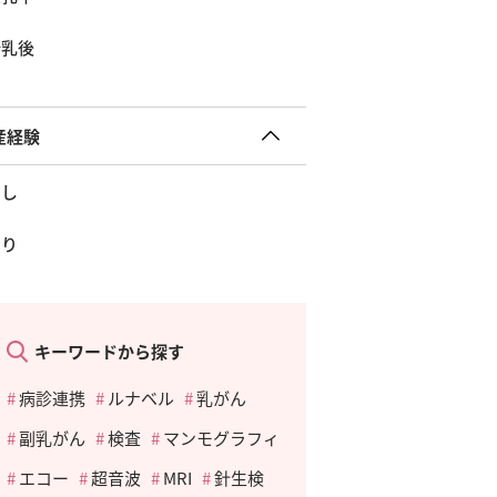
断乳後
産経験
なし
あり
キーワードから探す
病診連携
ルナベル
乳がん
副乳がん
検査
マンモグラフィ
エコー
超音波
MRI
針生検