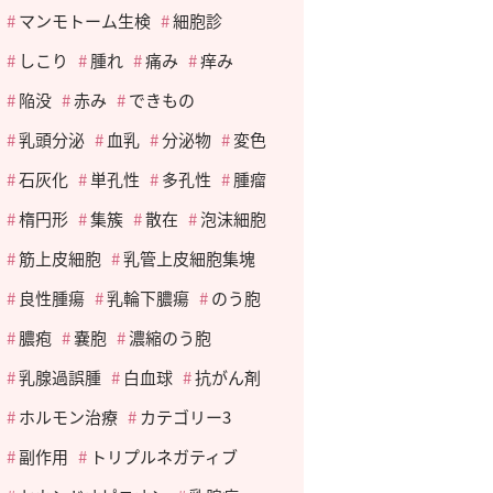
マンモトーム生検
細胞診
しこり
腫れ
痛み
痒み
陥没
赤み
できもの
乳頭分泌
血乳
分泌物
変色
石灰化
単孔性
多孔性
腫瘤
楕円形
集簇
散在
泡沫細胞
筋上皮細胞
乳管上皮細胞集塊
良性腫瘍
乳輪下膿瘍
のう胞
膿疱
嚢胞
濃縮のう胞
乳腺過誤腫
白血球
抗がん剤
ホルモン治療
カテゴリー3
副作用
トリプルネガティブ