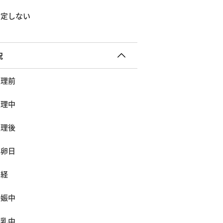
指定しない
況
生理前
生理中
生理後
排卵日
閉経
妊娠中
授乳中