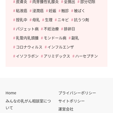
皮膚炎
肉芽腫性乳腺炎
全摘出
部分切除
粘液癌
浸潤癌
妊娠
触診
被ばく
授乳中
母乳
生理
ニキビ
抗うつ剤
パジェット病
不妊治療
排卵日
乳管内乳頭腫
モンドール病
副乳
コロナウィルス
インフルエンザ
イソフラボン
アリミデックス
ハーセプチン
Home
プライバシーポリシー
みんなの乳がん相談室につ
サイトポリシー
いて
運営会社