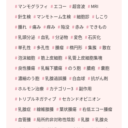
マンモグラフィ
エコー
超音波
MRI
針生検
マンモトーム生検
細胞診
しこり
腫れ
痛み
痒み
陥没
赤み
できもの
乳頭分泌
血乳
分泌物
変色
石灰化
単孔性
多孔性
腫瘤
楕円形
集簇
散在
泡沫細胞
筋上皮細胞
乳管上皮細胞集塊
良性腫瘍
乳輪下膿瘍
のう胞
膿疱
嚢胞
濃縮のう胞
乳腺過誤腫
白血球
抗がん剤
ホルモン治療
カテゴリー3
副作用
トリプルネガティブ
セカンドオピニオン
乳腺症
線維腺腫
葉状腫瘍
右低エコー腫瘤
血管腫
局所的非対称性陰影
乳腺
乳腺炎