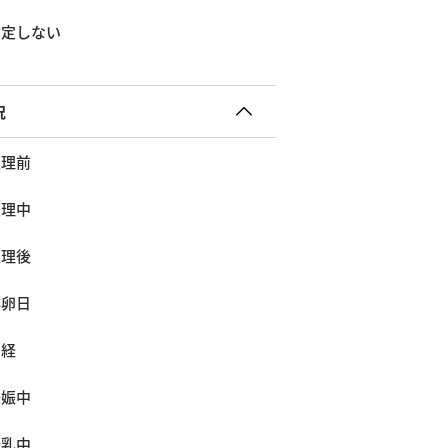
指定しない
況
生理前
生理中
生理後
排卵日
閉経
妊娠中
授乳中