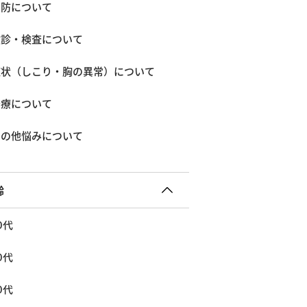
予防について
検診・検査について
症状（しこり・胸の異常）について
治療について
その他悩みについて
齢
0代
0代
0代