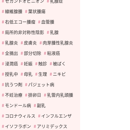
セカンドオピニオン
乳腺症
線維腺腫
葉状腫瘍
右低エコー腫瘤
血管腫
局所的非対称性陰影
乳腺
乳腺炎
皮膚炎
肉芽腫性乳腺炎
全摘出
部分切除
粘液癌
浸潤癌
妊娠
触診
被ばく
授乳中
母乳
生理
ニキビ
抗うつ剤
パジェット病
不妊治療
排卵日
乳管内乳頭腫
モンドール病
副乳
コロナウィルス
インフルエンザ
イソフラボン
アリミデックス