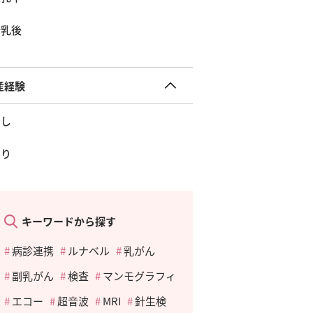
断乳後
産経験
なし
あり
キーワードから探す
病診連携
ルナベル
乳がん
副乳がん
検査
マンモグラフィ
エコー
超音波
MRI
針生検