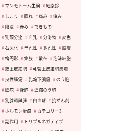
マンモトーム生検
細胞診
しこり
腫れ
痛み
痒み
陥没
赤み
できもの
乳頭分泌
血乳
分泌物
変色
石灰化
単孔性
多孔性
腫瘤
楕円形
集簇
散在
泡沫細胞
筋上皮細胞
乳管上皮細胞集塊
良性腫瘍
乳輪下膿瘍
のう胞
膿疱
嚢胞
濃縮のう胞
乳腺過誤腫
白血球
抗がん剤
ホルモン治療
カテゴリー3
副作用
トリプルネガティブ