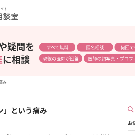
や疑問を
すべて無料
匿名相談
何回で
医
に相談
現役の医師が回答
医師の顔写真・プロフ
痛み
ン」という痛み
お