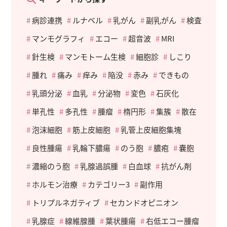
病診連携
ルナベル
乳がん
副乳がん
検査
マンモグラフィ
エコー
超音波
MRI
針生検
マンモトーム生検
細胞診
しこり
腫れ
痛み
痒み
陥没
赤み
できもの
乳頭分泌
血乳
分泌物
変色
石灰化
単孔性
多孔性
腫瘤
楕円形
集簇
散在
泡沫細胞
筋上皮細胞
乳管上皮細胞集塊
良性腫瘍
乳輪下膿瘍
のう胞
膿疱
嚢胞
濃縮のう胞
乳腺過誤腫
白血球
抗がん剤
ホルモン治療
カテゴリー3
副作用
トリプルネガティブ
セカンドオピニオン
乳腺症
線維腺腫
葉状腫瘍
右低エコー腫瘤