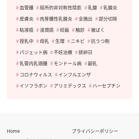
血管腫
局所的非対称性陰影
乳腺
乳腺炎
皮膚炎
肉芽腫性乳腺炎
全摘出
部分切除
粘液癌
浸潤癌
妊娠
触診
被ばく
授乳中
母乳
生理
ニキビ
抗うつ剤
パジェット病
不妊治療
排卵日
乳管内乳頭腫
モンドール病
副乳
コロナウィルス
インフルエンザ
イソフラボン
アリミデックス
ハーセプチン
Home
プライバシーポリシー