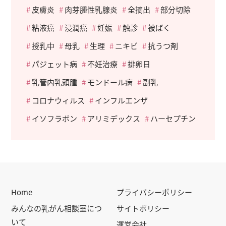
皮膚炎
肉芽腫性乳腺炎
全摘出
部分切除
粘液癌
浸潤癌
妊娠
触診
被ばく
授乳中
母乳
生理
ニキビ
抗うつ剤
パジェット病
不妊治療
排卵日
乳管内乳頭腫
モンドール病
副乳
コロナウィルス
インフルエンザ
イソフラボン
アリミデックス
ハーセプチン
Home
プライバシーポリシー
みんなの乳がん相談室につ
サイトポリシー
いて
運営会社