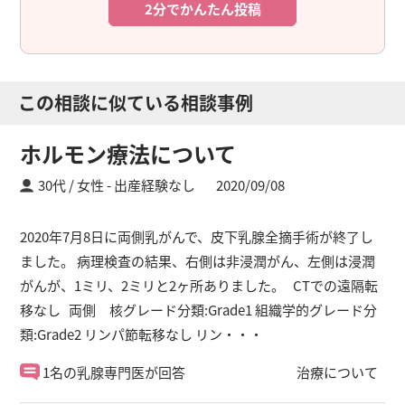
2分でかんたん投稿
この相談に似ている相談事例
ホルモン療法について
30代 / 女性
出産経験なし
2020/09/08
2020年7月8日に両側乳がんで、皮下乳腺全摘手術が終了し
ました。 病理検査の結果、右側は非浸潤がん、左側は浸潤
がんが、1ミリ、2ミリと2ヶ所ありました。 CTでの遠隔転
移なし 両側 核グレード分類:Grade1 組織学的グレード分
類:Grade2 リンパ節転移なし リン・・・
1名の乳腺専門医が回答
治療について