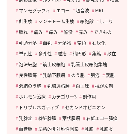
マンモグラフィ
エコー
超音波
MRI
針生検
マンモトーム生検
細胞診
しこり
腫れ
痛み
痒み
陥没
赤み
できもの
乳頭分泌
血乳
分泌物
変色
石灰化
単孔性
多孔性
腫瘤
楕円形
集簇
散在
泡沫細胞
筋上皮細胞
乳管上皮細胞集塊
良性腫瘍
乳輪下膿瘍
のう胞
膿疱
嚢胞
濃縮のう胞
乳腺過誤腫
白血球
抗がん剤
ホルモン治療
カテゴリー3
副作用
トリプルネガティブ
セカンドオピニオン
乳腺症
線維腺腫
葉状腫瘍
右低エコー腫瘤
血管腫
局所的非対称性陰影
乳腺
乳腺炎