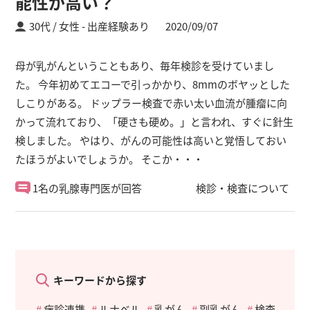
能性が高い？
30代 / 女性
出産経験あり
2020/09/07
母が乳がんということもあり、毎年検診を受けていまし
た。 今年初めてエコーで引っかかり、8mmのボヤッとした
しこりがある。 ドップラー検査で赤い太い血流が腫瘤に向
かって流れており、「硬さも硬め。」と言われ、すぐに針生
検しました。 やはり、がんの可能性は高いと覚悟しておい
たほうがよいでしょうか。 そこか・・・
1名の乳腺専門医が回答
検診・検査について
キーワードから探す
病診連携
ルナベル
乳がん
副乳がん
検査