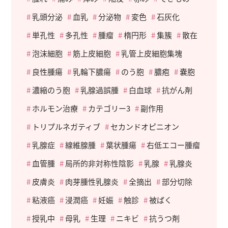
乳頭分泌
血乳
分泌物
変色
石灰化
単孔性
多孔性
腫瘤
楕円形
集簇
散在
泡沫細胞
筋上皮細胞
乳管上皮細胞集塊
良性腫瘍
乳輪下膿瘍
のう胞
膿疱
嚢胞
濃縮のう胞
乳腺過誤腫
白血球
抗がん剤
ホルモン治療
カテゴリー3
副作用
トリプルネガティブ
セカンドオピニオン
乳腺症
線維腺腫
葉状腫瘍
右低エコー腫瘤
血管腫
局所的非対称性陰影
乳腺
乳腺炎
皮膚炎
肉芽腫性乳腺炎
全摘出
部分切除
粘液癌
浸潤癌
妊娠
触診
被ばく
授乳中
母乳
生理
ニキビ
抗うつ剤