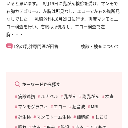
いると思います。 8月19日に乳がん検診を受け、マンモで
右胸カテゴリー3、左胸は所見なし、エコーで左右の胸所見
なしでした。 乳腺外科に8月29日に行き、再度マンモとエ
コー検査を行い、右胸は所見なし、エコー検査で左
胸・・・
1名の乳腺専門医が回答
検診・検査について
キーワードから探す
病診連携
ルナベル
乳がん
副乳がん
検査
マンモグラフィ
エコー
超音波
MRI
針生検
マンモトーム生検
細胞診
しこり
腫れ
痛み
痒み
陥没
赤み
できもの