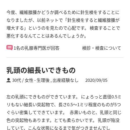
今度、繊維腺腫かどうか調べるために針生検をすることに
なりましたが、以前ネットで「針生検をすると繊維腺腫が
増大する」というのを見たので心配です。 検査することで
悪化するなんてことはあるんでしょうか。
1名の乳腺専門医が回答
検診・検査について
乳頭の細長いできもの
30代 / 女性
生理後 ,
出産経験なし
2020/09/05
左の乳頭にできものができています。 にょろっと直径0.5ミ
リもない細長い突起物で、長さ0.5〜1ミリ程度のものが5つ
ぐらい密集してできています。 赤黒いものと、乳頭と同じ
色の突起物もあります。とても柔らかいです。 乳頭が陥没
していて、こんな状態になるまで気がつきませんでし