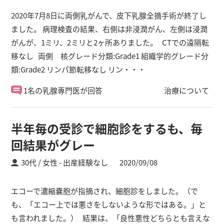
2020年7月8日に両側乳がんで、皮下乳腺全摘手術が終了し
ました。 病理検査の結果、右側は非浸潤がん、左側は浸潤
がんが、1ミリ、2ミリと2ヶ所ありました。 CTでの遠隔転
移なし 両側 核グレード分類:Grade1 組織学的グレード分
類:Grade2 リンパ節転移なし リン・・・
1名の乳腺専門医が回答
治療について
半年毎の受診で細胞診をするも、毎
回結果がグレー
30代 / 女性
出産経験なし
2020/09/08
エコーで濃縮嚢胞が指摘され、細胞診をしました。（で
も、「エコー上では悪さをしないような形ではある。」と
も言われました。） 結果は、「良性悪性どちらとも言えな