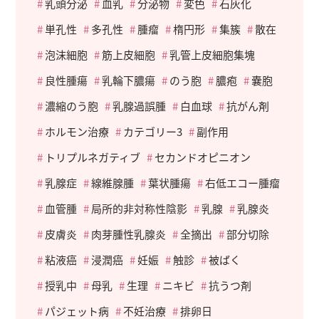
乳頭分泌
血乳
分泌物
変色
石灰化
単孔性
多孔性
腫瘤
楕円形
集簇
散在
泡沫細胞
筋上皮細胞
乳管上皮細胞集塊
良性腫瘍
乳輪下膿瘍
のう胞
膿疱
嚢胞
濃縮のう胞
乳腺過誤腫
白血球
抗がん剤
ホルモン治療
カテゴリー3
副作用
トリプルネガティブ
セカンドオピニオン
乳腺症
線維腺腫
葉状腫瘍
右低エコー腫瘤
血管腫
局所的非対称性陰影
乳腺
乳腺炎
皮膚炎
肉芽腫性乳腺炎
全摘出
部分切除
粘液癌
浸潤癌
妊娠
触診
被ばく
授乳中
母乳
生理
ニキビ
抗うつ剤
パジェット病
不妊治療
排卵日