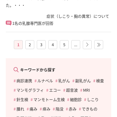
た。・・・
症状（しこり・胸の異常）について
1名の乳腺専門医が回答
1
2
3
4
5
...
»
»
キーワードから探す
病診連携
ルナベル
乳がん
副乳がん
検査
マンモグラフィ
エコー
超音波
MRI
針生検
マンモトーム生検
細胞診
しこり
腫れ
痛み
痒み
陥没
赤み
できもの