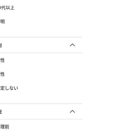
0代以上
不明
別
女性
男性
指定しない
況
生理前