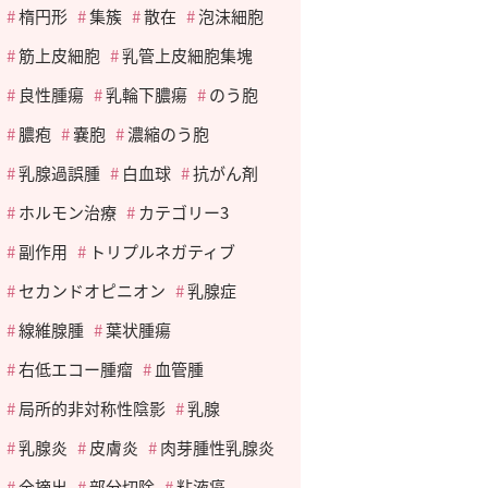
楕円形
集簇
散在
泡沫細胞
筋上皮細胞
乳管上皮細胞集塊
良性腫瘍
乳輪下膿瘍
のう胞
膿疱
嚢胞
濃縮のう胞
乳腺過誤腫
白血球
抗がん剤
ホルモン治療
カテゴリー3
副作用
トリプルネガティブ
セカンドオピニオン
乳腺症
線維腺腫
葉状腫瘍
右低エコー腫瘤
血管腫
局所的非対称性陰影
乳腺
乳腺炎
皮膚炎
肉芽腫性乳腺炎
全摘出
部分切除
粘液癌