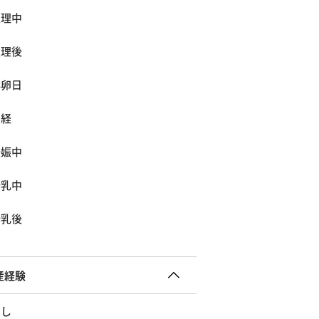
生理中
生理後
排卵日
閉経
妊娠中
授乳中
断乳後
産経験
なし