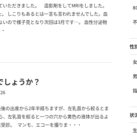
ていただきました。 造影剤をしてMRIをしました。
8
。 しこりもあるとは一言も言われませんでした。血
ないので様子見となり次回は3月です…。 血性分泌物
・・
性
でしょうか？
/26
 最後の出産から2年半経ちますが、左乳首から絞るとま
状
から、左乳首を絞ると一つの穴から黄色の液体が出るよ
来受診。 マンモ、エコーを撮りま・・・