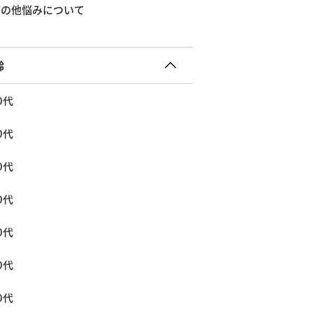
その他悩みについて
齢
0代
0代
0代
0代
0代
0代
0代