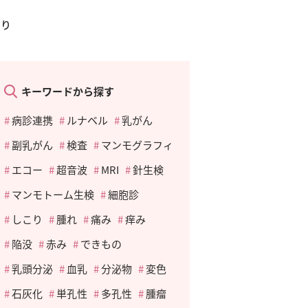
あり
キーワードから探す
病診連携
ルナベル
乳がん
副乳がん
検査
マンモグラフィ
エコー
超音波
MRI
針生検
マンモトーム生検
細胞診
しこり
腫れ
痛み
痒み
陥没
赤み
できもの
乳頭分泌
血乳
分泌物
変色
石灰化
単孔性
多孔性
腫瘤